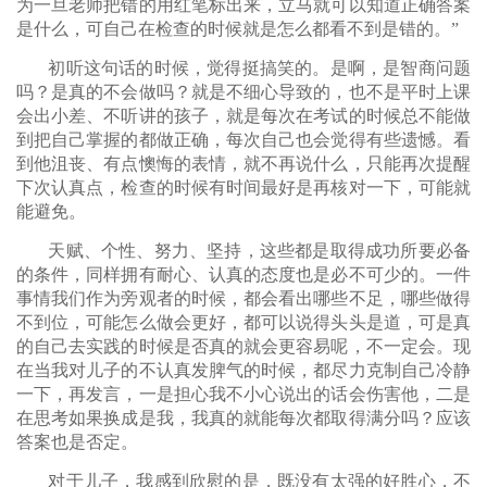
为一旦老师把错的用红笔标出来，立马就可以知道正确答案
是什么，可自己在检查的时候就是怎么都看不到是错的。”
初听这句话的时候，觉得挺搞笑的。是啊，是智商问题
吗？是真的不会做吗？就是不细心导致的，也不是平时上课
会出小差、不听讲的孩子，就是每次在考试的时候总不能做
到把自己掌握的都做正确，每次自己也会觉得有些遗憾。看
到他沮丧、有点懊悔的表情，就不再说什么，只能再次提醒
下次认真点，检查的时候有时间最好是再核对一下，可能就
能避免。
天赋、个性、努力、坚持，这些都是取得成功所要必备
的条件，同样拥有耐心、认真的态度也是必不可少的。一件
事情我们作为旁观者的时候，都会看出哪些不足，哪些做得
不到位，可能怎么做会更好，都可以说得头头是道，可是真
的自己去实践的时候是否真的就会更容易呢，不一定会。现
在当我对儿子的不认真发脾气的时候，都尽力克制自己冷静
一下，再发言，一是担心我不小心说出的话会伤害他，二是
在思考如果换成是我，我真的就能每次都取得满分吗？应该
答案也是否定。
对于儿子，我感到欣慰的是，既没有太强的好胜心，不