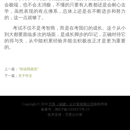
会极端，也不会太消极，不懂的只要有人教都还是会耐心去
学，虽然表现的有点佛系，总体上还是在不断进步和努力
的，这一点就够了。
考试不仅不是考智商，而是在考我们的成长。这个从小
到大都要面临多次的场面，是成长脚步的印记，正确对待它
的得与失，从中能积累经验并能去积极改正才是更为重要
的。
上一篇：
“你说我就信”
下一篇：
关于作文
Copyright © 2019
万美（福建）云计算有限公司
版权所有
备案号：
闽ICP备11018372号-13
技术支持：
万美云计算